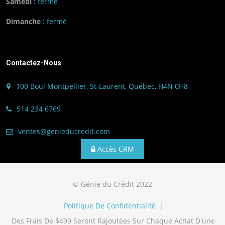
Samedi
: fermé
Dimanche
: fermé
Contactez-Nous
100 Boul Montpellier, St-Laurent, Québec, H4N 0H8
514 234 6769
ventes@genieducredit.com
Accès CRM
© Génie du Crédit 2022
Politique De Confidentialité
|
Des Frais De $499 Seront Rajoutées Sur Chaque Achat D'une